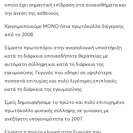
οποίο
έχει
σημαντική
επίδραση στα συναισθήματα και
την άνεση τ
ης
ασθενούς.
Χ
ρησιμοποιούμε ΜΟΝΟ ήπια πρωτόκολλα διέγερσης
από το 2008.
E
ίμαστε πρωτοπόροι στην ανοσολογική υποστήριξη
κατά τη διάρκεια οποιασδήποτε θεραπείας με
αυτόματη σύλληψη
και κατά τη διάρκεια της
εγκυμοσύνης.
Γεγονός που οδηγεί σε
υψηλότερα
ποσοστά επιτυχίας και πολύ λιγότερες επιπλοκές
κατά τη διάρκεια της εγκυμοσύνης.
Εμείς δ
ημιουργήσαμε το πρώτο και πολύ επιτυχημένο
πρωτόκολλο φυσικής σύλληψης σε γυναίκες με
ανεξήγητη
υπογονιμότητα
το 2007.
Ε
ίμαστε η πρώτη κλινική στην Ευρώπη που