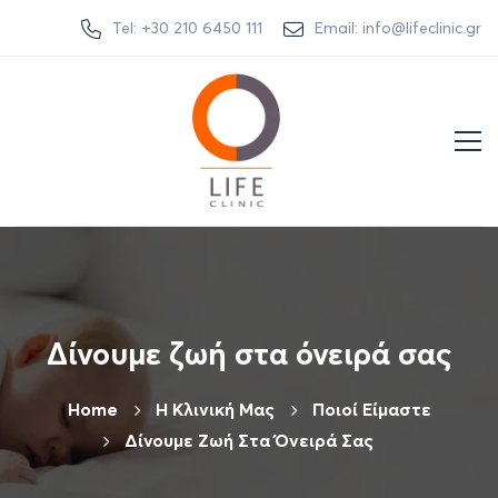
Tel: +30 210 6450 111
Email: info@lifeclinic.gr
Δίνουμε ζωή στα όνειρά σας
Home
Η Κλινική Μας
Ποιοί Είμαστε
Δίνουμε Ζωή Στα Όνειρά Σας