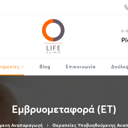
In 
Pi
πηρεσίες
Βlog
Επικοινωνία
Δούλεψ
Εμβρυομεταφορά (ET)
μενη Αναπαραγωγή
Θεραπείες Υποβοηθούμενης Ανα