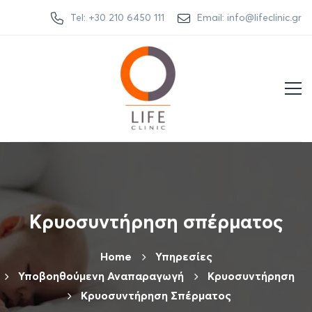
Tel: +30 210 6450 111
Email: info@lifeclinic.gr
Κρυοσυντήρηση σπέρματος
Home
Υπηρεσίες
Υποβοηθούμενη Αναπαραγωγή
Κρυοσυντήρηση
Κρυοσυντήρηση Σπέρματος