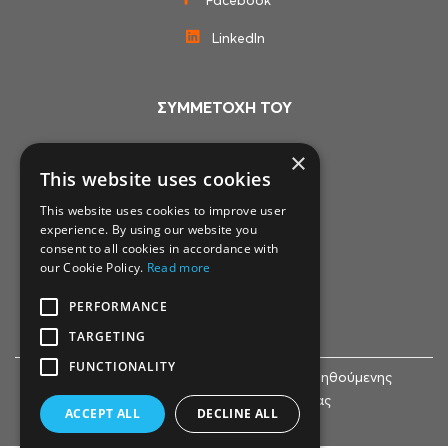
Facebook
LinkedIn
ΣΥΜΜΕΤΟΧΗ ΤΟΥ
×
This website uses cookies
This website uses cookies to improve user
experience. By using our website you
consent to all cookies in accordance with
our Cookie Policy.
Read more
PERFORMANCE
TARGETING
FUNCTIONALITY
© 2007-2024 Life Clinic - Κέντρο Υποβοηθούμενης
Αναπαραγωγής & Γυναικολογίας
ACCEPT ALL
DECLINE ALL
Πολιτική Απορρήτου