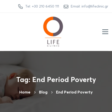
Tel: +30 210 6450 111
Email: info@lifeclinic.gr
Tag: End Period Poverty
Home
Βlog
End Period Poverty