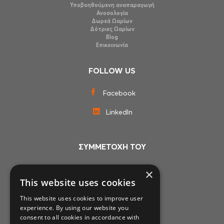
Υποβοηθούμενη αναπαραγωγή
Ανοσολογία
Δωρεά Ωαρίων
Δότριες Ωαρίων
Blog
Επικοινωνία
FOLLOW US
Facebook
LinkedIn
ΣΥΜΜΕΤΟΧΗ ΤΟΥ
×
This website uses cookies
This website uses cookies to improve user
experience. By using our website you
consent to all cookies in accordance with